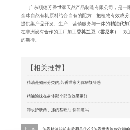
广东顺德芳
香世家
天然产品制造有限公司
，
是一
全球
自
然有机原料结合
自有的
配方，把植物有效成分
提供集产品开发、生产、营销服务与一体的
精油代加
在非洲设有合作的工厂加工
香荚兰豆（雲尼拿）
，欢
的期待
。
【相关推荐】
精油是如何分类的,芳香世家为你解疑答惑
精油涂抹在身体那个部位效果更好
卸妆护肤两手抓的基础油,你知道吗
上一条
芳香精油的前中后调是什么?芳香世家给你详细