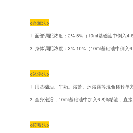
<
香薰法
>
1.
面部调配浓度：
2%-5%
（
10ml
基础油中倒入
4-
2.
身体调配浓度：
3%-10%
（
10ml
基础油中倒入
6
<
沐浴法
>
1. 用基础油、牛奶。浴盐、沐浴露等混合稀释单
2.
全身泡浴，
10ml
基础油中加入
6-8
滴精油，直接
<
按敷法
>