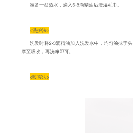
准备一盆热水，滴入
6-8
滴精油后浸湿毛巾。
<
洗护法
>
洗发时将
2-3
滴精油加入洗发水中，均匀涂抹于头
摩至吸收，再洗净即可。
<
喷雾法
>