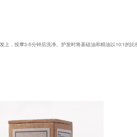
发上，按摩
3-5
分钟后洗净。护发时将基础油和精油以
10:1
的比