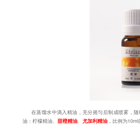
在蒸馏水中滴入精油，充分摇匀后制成喷雾，随
油：柠檬精油、
甜橙精油
、
尤加利精油
，比例为
10ml