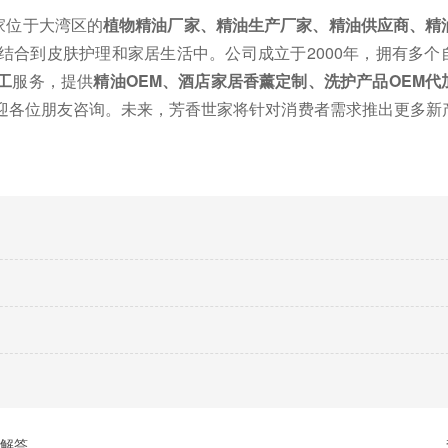
家位于大湾区的
植物精油厂家、精油生产厂家、精油供应商、精
结合到皮肤护理和家居生活中。公司成立于
2000
年，
拥有多个
工
服务
，提供
精油
OEM
、酒店家居香薰定制、洗护产品
OEM
代
迎各位朋友咨询
。未来，芳香世家
将
针对
消费者需求
推出更多新
的解答