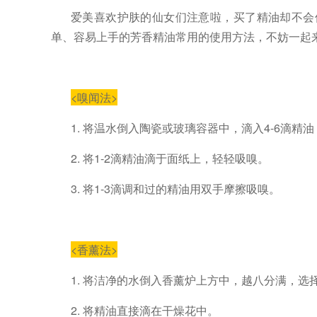
爱美喜欢护肤的仙女们注意啦，买了精油却不会
单、容易上手的芳香精油常用的使用方法，不妨一起
<
嗅闻法
>
1.
将温水倒入陶瓷或玻璃容器中，滴入
4-6
滴精油
2.
将
1-2
滴精油滴于面纸上，轻轻吸嗅。
3.
将
1-3
滴调和过的精油用双手摩擦吸嗅。
<
香薰法
>
1.
将洁净的水倒入香薰炉上方中，越八分满，选
2. 将精油直接滴在干燥花中。