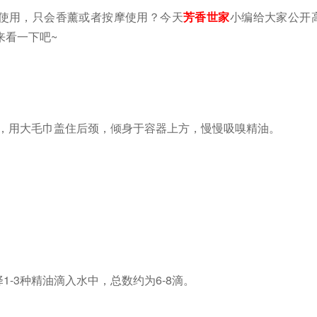
使用，只会香薰或者按摩使用？今天
芳香世家
小编给大家公开
来看一下吧
~
，用大毛巾盖住后颈，倾身于容器上方，慢慢吸嗅精油。
择
1-3
种精油滴入水中，总数约为
6-8
滴。